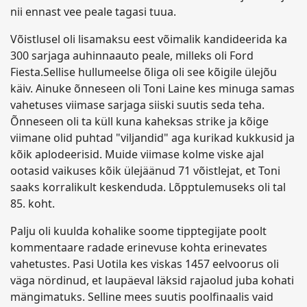
nii ennast vee peale tagasi tuua.
Võistlusel oli lisamaksu eest võimalik kandideerida ka
300 sarjaga auhinnaauto peale, milleks oli Ford
Fiesta.Sellise hullumeelse õliga oli see kõigile ülejõu
käiv. Ainuke õnneseen oli Toni Laine kes minuga samas
vahetuses viimase sarjaga siiski suutis seda teha.
Õnneseen oli ta küll kuna kaheksas strike ja kõige
viimane olid puhtad "viljandid" aga kurikad kukkusid ja
kõik aplodeerisid. Muide viimase kolme viske ajal
ootasid vaikuses kõik ülejäänud 71 võistlejat, et Toni
saaks korralikult keskenduda. Lõpptulemuseks oli tal
85. koht.
Palju oli kuulda kohalike soome tipptegijate poolt
kommentaare radade erinevuse kohta erinevates
vahetustes. Pasi Uotila kes viskas 1457 eelvoorus oli
väga nördinud, et laupäeval läksid rajaolud juba kohati
mängimatuks. Selline mees suutis poolfinaalis vaid