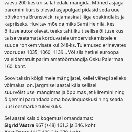
vaevu 200 keskmise lähedale mängida. Mõned asjaga
paremini kursis olevad asjapulgad pidasid seda uue
põlvkonna Brunswicki rajamasinat liiga ebakindlaks ja
kapriiseks. Huvitav mõelda miks Sami Heinilä, kes
õlituse autor olevat, teeks tahtlikult sellise õlituse kus
ta ise vaatamata korduvatele ümberviskamistele ei
suuda rohkem visata kui 248-ks. Tulemused erinevates
voorudes 1035, 1060, 1139... Või siis hetkel euroopa
vaieldamatult parim amatöörmängija Osku Palermaa
160. koht.
Soovitaksin kõigil meie mängijatel, kellel vähegi selleks
võimalusi on, järgmisel aastal käia sellisel
suurvõistlusel mängimas ja õppimas ,et kiiremini ning
õigemini parandada oma bowlinguoskusi ning seada
uusi eesmärke tulevikuks.
Sel aastal käisid kogemusi omandamas:
Sigrid Västra
967 (+48) 161,2 ja 346. koht