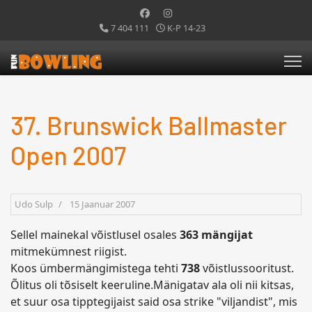
7 404 111
K-P 14-23
37. Brunswick Ballmaster
Open 2007
Udo Sulp
15 Jaanuar 2007
Sellel mainekal võistlusel osales
363 mängijat
mitmekümnest riigist.
Koos ümbermängimistega tehti
738
võistlussooritust.
Õlitus oli tõsiselt keeruline.Mänigatav ala oli nii kitsas,
et suur osa tipptegijaist said osa strike "viljandist", mis