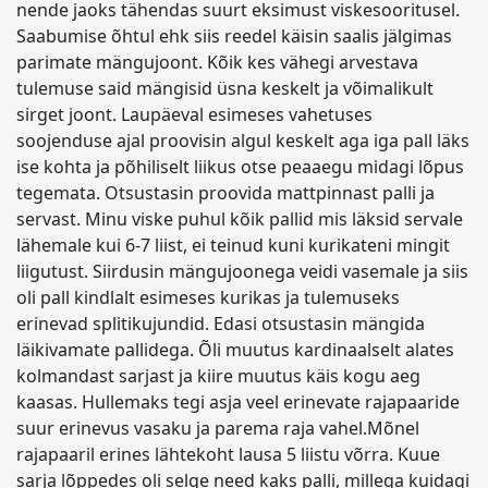
nende jaoks tähendas suurt eksimust viskesooritusel.
Saabumise õhtul ehk siis reedel käisin saalis jälgimas
parimate mängujoont. Kõik kes vähegi arvestava
tulemuse said mängisid üsna keskelt ja võimalikult
sirget joont. Laupäeval esimeses vahetuses
soojenduse ajal proovisin algul keskelt aga iga pall läks
ise kohta ja põhiliselt liikus otse peaaegu midagi lõpus
tegemata. Otsustasin proovida mattpinnast palli ja
servast. Minu viske puhul kõik pallid mis läksid servale
lähemale kui 6-7 liist, ei teinud kuni kurikateni mingit
liigutust. Siirdusin mängujoonega veidi vasemale ja siis
oli pall kindlalt esimeses kurikas ja tulemuseks
erinevad splitikujundid. Edasi otsustasin mängida
läikivamate pallidega. Õli muutus kardinaalselt alates
kolmandast sarjast ja kiire muutus käis kogu aeg
kaasas. Hullemaks tegi asja veel erinevate rajapaaride
suur erinevus vasaku ja parema raja vahel.Mõnel
rajapaaril erines lähtekoht lausa 5 liistu võrra. Kuue
sarja lõppedes oli selge need kaks palli, millega kuidagi