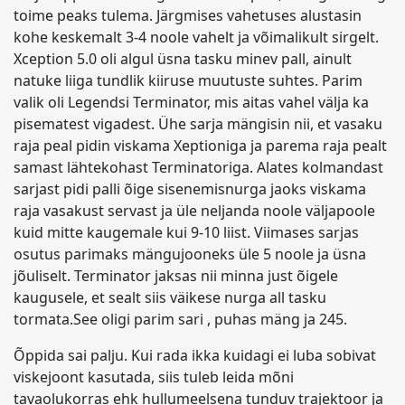
toime peaks tulema. Järgmises vahetuses alustasin
kohe keskemalt 3-4 noole vahelt ja võimalikult sirgelt.
Xception 5.0 oli algul üsna tasku minev pall, ainult
natuke liiga tundlik kiiruse muutuste suhtes. Parim
valik oli Legendsi Terminator, mis aitas vahel välja ka
pisematest vigadest. Ühe sarja mängisin nii, et vasaku
raja peal pidin viskama Xeptioniga ja parema raja pealt
samast lähtekohast Terminatoriga. Alates kolmandast
sarjast pidi palli õige sisenemisnurga jaoks viskama
raja vasakust servast ja üle neljanda noole väljapoole
kuid mitte kaugemale kui 9-10 liist. Viimases sarjas
osutus parimaks mängujooneks üle 5 noole ja üsna
jõuliselt. Terminator jaksas nii minna just õigele
kaugusele, et sealt siis väikese nurga all tasku
tormata.See oligi parim sari , puhas mäng ja 245.
Õppida sai palju. Kui rada ikka kuidagi ei luba sobivat
viskejoont kasutada, siis tuleb leida mõni
tavaolukorras ehk hullumeelsena tunduv trajektoor ja