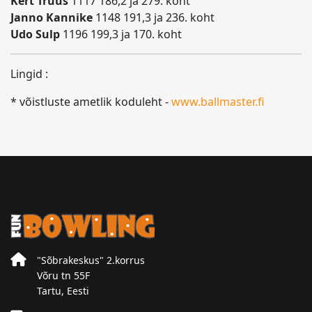
Kert Truus
1117 186,2 ja 279. koht
Janno Kannike
1148 191,3 ja 236. koht
Udo Sulp
1196 199,3 ja 170. koht
Lingid :
* võistluste ametlik koduleht -
www.ballmaster.fi
"Sõbrakeskus" 2.korrus
Võru tn 55F
Tartu, Eesti